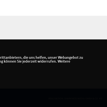
rittanbietern, die uns helfen, unser Webangebot zu
ng können Sie jederzeit widerrufen. Weitere
REALISATION: SHARKNESS MEDIA GMBH & CO. KG