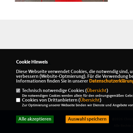
Cookie Hinweis
Bundesminister a.D.
Diese Webseite verwendet Cookies, die notwendig sind, u
verbessern (Website-Optmierung). Für die Verwendung best
Informationen finden Sie in unserer
Datenschutzerklärun
Technisch notwendige Cookies (
Übersicht
)
IMPRESSUM
DATENSCHUTZ
KONTAKT
Die notwendigen Cookies werden allein für den ordnungsgemäßen Gebra
Cookies von Drittanbietern (
Übersicht
)
Zur Optimierung unserer Webseite binden wir Dienste und Angebote von 
Alle akzeptieren
Auswahl speichern
@2026 Christ
Alle Rechte 